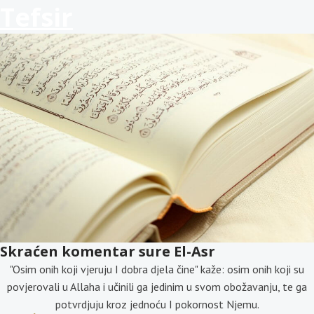
Tefsir
Skraćen komentar sure El-Asr
"Osim onih koji vjeruju I dobra djela čine" kaže: osim onih koji su
povjerovali u Allaha i učinili ga jedinim u svom obožavanju, te ga
potvrdjuju kroz jednoću I pokornost Njemu.