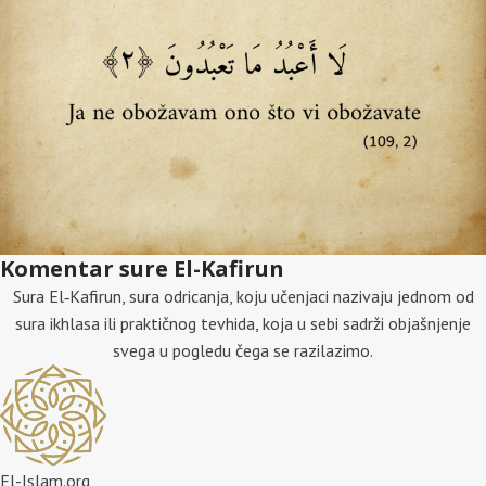
Komentar sure El-Kafirun
Sura El‐Kafirun, sura odricanja, koju učenjaci nazivaju jednom od
sura ikhlasa ili praktičnog tevhida, koja u sebi sadrži objašnjenje
svega u pogledu čega se razilazimo.
El-Islam.org