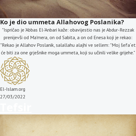
Ko je dio ummeta Allahovog Poslanika?
"Ispričao je 'Abbas El-'Anbari kaže: obavijestio nas je Abdur-Rezzak
prenijevši od Ma'mera, on od Sabita, a on od Enesa koji je rekao:
"Rekao je Allahov Poslanik, salallahu alajhi ve sellem: "Moj šefa´et
će biti za one grješnike moga ummeta, koji su učinili velike grijehe."
El-Islam.org
27/03/2022
Tefsir