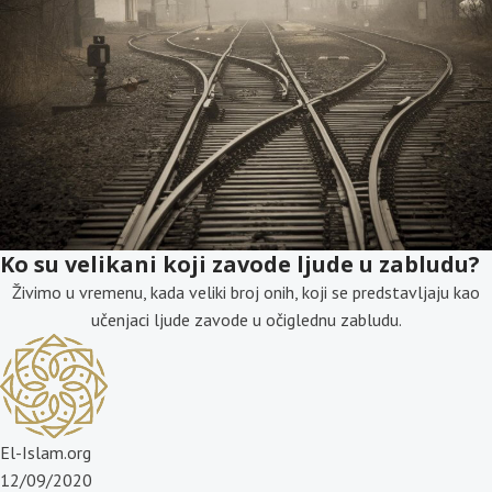
Ko su velikani koji zavode ljude u zabludu?
Živimo u vremenu, kada veliki broj onih, koji se predstavljaju kao
učenjaci ljude zavode u očiglednu zabludu.
El-Islam.org
12/09/2020