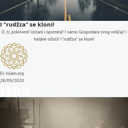
I "rudžza" se kloni!
O, ti, pokriveni! Ustani i opominji! I samo Gospodara svog veličaj! I
haljine očisti! I "rudžza" se kloni!
El-Islam.org
28/09/2020
Tefsir