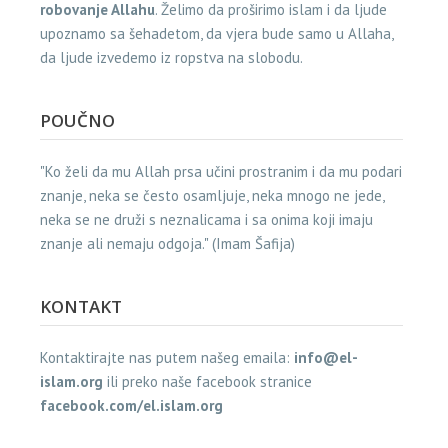
robovanje Allahu
. Želimo da proširimo islam i da ljude
upoznamo sa šehadetom, da vjera bude samo u Allaha,
da ljude izvedemo iz ropstva na slobodu.
POUČNO
"Ko želi da mu Allah prsa učini prostranim i da mu podari
znanje, neka se često osamljuje, neka mnogo ne jede,
neka se ne druži s neznalicama i sa onima koji imaju
znanje ali nemaju odgoja." (Imam Šafija)
KONTAKT
Kontaktirajte nas putem našeg emaila:
info@el-
islam.org
ili preko naše facebook stranice
facebook.com/el.islam.org