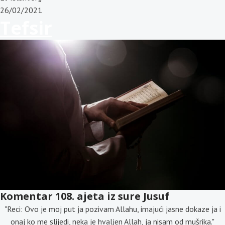
26/02/2021
Tefsir
Komentar 108. ajeta iz sure Jusuf
"Reci: Ovo je moj put ja pozivam Allahu, imajući jasne dokaze ja i
onaj ko me slijedi, neka je hvaljen Allah, ja nisam od mušrika."