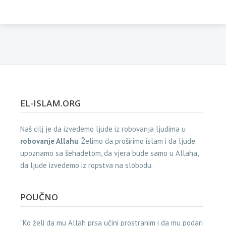
EL-ISLAM.ORG
Naš cilj je da izvedemo ljude iz robovanja ljudima u
robovanje Allahu
. Želimo da proširimo islam i da ljude
upoznamo sa šehadetom, da vjera bude samo u Allaha,
da ljude izvedemo iz ropstva na slobodu.
POUČNO
"Ko želi da mu Allah prsa učini prostranim i da mu podari