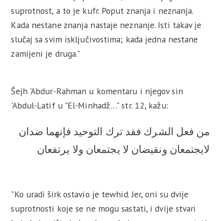
suprotnost, a to je kufr. Poput znanja i neznanja.
Kada nestane znanja nastaje neznanje. Isti takav je
slučaj sa svim isključivostima; kada jedna nestane
zamijeni je druga."
Šejh 'Abdur-Rahman u komentaru i njegov sin
'Abdul-Latif u "El-Minhadž…" str. 12, kažu:
من فعل الشرك فقد ترك التوحيد فإنهما ضدان
لايجتمعان ونقيضان لا يجتمعان ولا يرتفعان
"Ko uradi širk ostavio je tewhid. Jer, oni su dvije
suprotnosti koje se ne mogu sastati, i dvije stvari