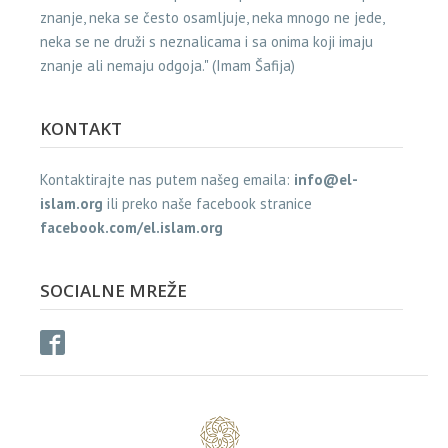
znanje, neka se često osamljuje, neka mnogo ne jede,
neka se ne druži s neznalicama i sa onima koji imaju
znanje ali nemaju odgoja." (Imam Šafija)
KONTAKT
Kontaktirajte nas putem našeg emaila:
info@el-
islam.org
ili preko naše facebook stranice
facebook.com/el.islam.org
SOCIALNE MREŽE