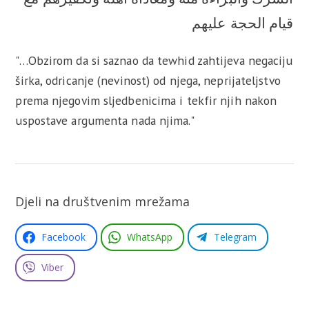
قيام الحجة عليهم
"…Obzirom da si saznao da tewhid zahtijeva negaciju
širka, odricanje (nevinost) od njega, neprijateljstvo
prema njegovim sljedbenicima i tekfir njih nakon
uspostave argumenta nada njima."
Djeli na društvenim mrežama
Facebook
WhatsApp
Telegram
Viber