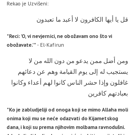
Rekao je Uzvišeni:
قل يا أيها الكافرون لا أعبد ما تعبدون
"Reci: 'O, vi nevjernici, ne obožavam ono što vi
obožavate.'"
- El-Kafirun
ومن أضل ممن يدعو من دون الله من لا
يستجيب له إلى يوم القيامة وهم عن دعائهم
غافلون وإذا حشر الناس كانوا لهم أعداء وكانوا
بعبادتهم كافرين
"Ko je zabludjeliji od onoga koji se mimo Allaha moli
onima koji mu se neće odazvati do Kijametskog
dana, i koji su prema njihovim molbama ravnodušni.