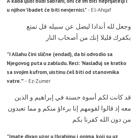
A kada ljudi budi sabrani, oni će im biti neprijatelji i
u njihov 'ibadet će biti nevjernici."
- El-Ahqaf
وجعل لله أندادا ليضل عن سبيله قل تمتع
بكفرك قليلا إنك من أصحاب النار
"I Allahu čini slične (endad), da bi odvodio sa
Njegovog puta u zabludu. Reci: 'Naslađuj se kratko
sa svojim kufrom, uistinu ćeš biti od stanovnika
vatre.'"
- Ez-Zumer
قد كانت لكم أسوة حسنة في إبراهيم و الذين
معه إذ قالوا لقومهم إنا برءاؤ منكم و مما تعبدون
من دون الله كفرنا بكم
"Imate divan uzor u Ibrahimu i onima, koji su uz