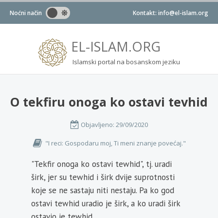
Noćni način
Kontakt: info@el-islam.org
EL-ISLAM.ORG
Islamski portal na bosanskom jeziku
O tekfiru onoga ko ostavi tevhid
Objavljeno:
29/09/2020
"I reci: Gospodaru moj, Ti meni znanje povećaj."
"Tekfir onoga ko ostavi tewhid", tj. uradi
širk, jer su tewhid i širk dvije suprotnosti
koje se ne sastaju niti nestaju. Pa ko god
ostavi tewhid uradio je širk, a ko uradi širk
ostavio je tewhid.